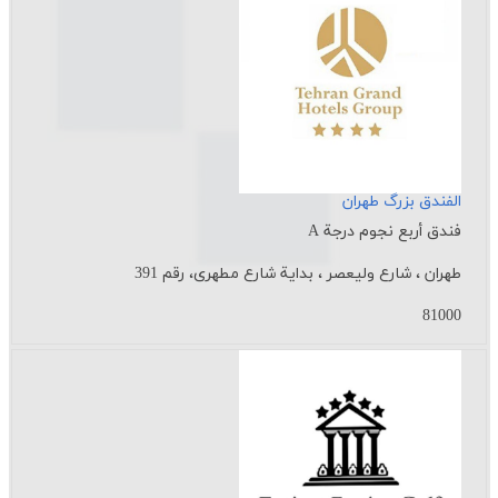
الفندق بزرگ طهران
فندق أربع نجوم درجة A
طهران ، شارع ولیعصر ، بدایة شارع مطهری، رقم 391
81000