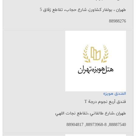
طهران ، بولفار کشاورز، شارع حجاب، تقاطع زقاق 5
88988276
الفندق هویزه
فندق أربع نجوم درجة T
طهران ،شارع طالقاني ،تقاطع نجات اللهي
88887540, 88973968-8, 88904817