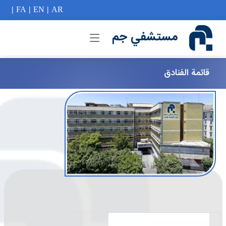
if (Model != null) {
|
FA
|
EN
|
AR
مستشفي جم
قائمة الفنادق