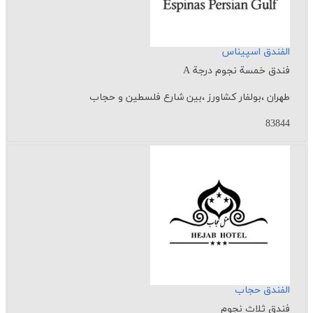
الفندق اسپیناس
فندق خمسة نجوم درجة A
طهران ،بولفار كشاورز ،بین شارع فلسطين و حجاب
83844
الفندق حجاب
فندق ثلاث نجوم