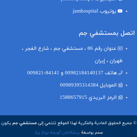
یوتیوب
jamhospital
اتصل بمستشفي جم
عنوان
رقم 86 ، مستشفي جم ، شارع الفجر ،
طهران ، إيران
هاتف
00982184140137 و 84141-009821
الموبایل
00989395314384
الرمز البريدي
1588657915
© جميع الحقوق المادية والفكرية لهذا الموقع تنتمي إلى
مستشفي جم
يكون.
بیشکامان آویجه برداز برنا
صمم بواسطة