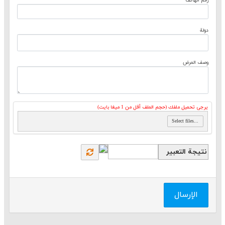
رقم الهاتف
دولة
وصف المرض
يرجى تحميل ملفك (حجم الملف أقل من 1 ميغا بايت)
Select files...
نتيجة التعبير
الإرسال