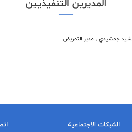
المدیرین التنفیذیین
يد جمشيدي , مدیر التمریض
الشبكات الاجتماعية
اتص