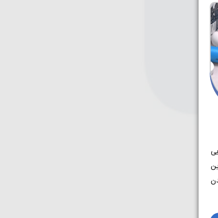
ی
ین
دن