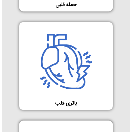
حمله قلبی
باتری قلب