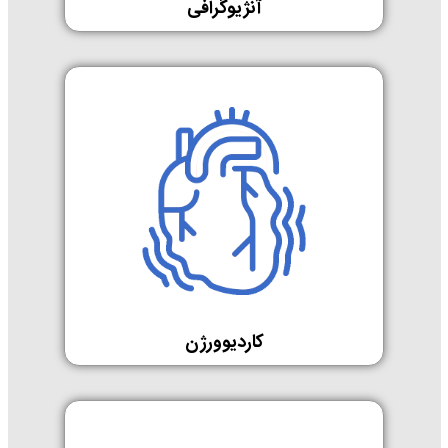
آنژیوگرافی
کاردیوورژن