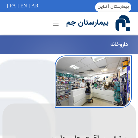
if (Model != null) {
|
FA
|
EN
|
AR
بیمارستان آنلاین
بیمارستان جم
داروخانه