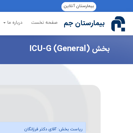
if (Model != null) {
بیمارستان آنلاین
بیمارستان جم
صفحه نخست
درباره ما
بخش ICU-G (General)
ریاست بخش:
آقای دكتر فرزانگان