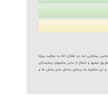
1. بهره گیری از 11 تخت فعال و یك اتاق ایزوله. 2. در تمامی ساعات شبانه ‎روز، در بخش آی سی یو جنرال آماده پذیرش تمامی بیمارانی (به ‎جز اطفال) که به مراقبت ویژه
نیازمندند، می‎باشیم. 3. پذیرش بیمار با هماهنگی مسئول بخش (متخصصین بیهوشی کشیک) به واسطۀ بخش اورژانس یا از طریق مطب‎ها و انتقال از سایر بخش‎های بیمارستان
 و نیز مشاوره به بیماران بدحالِ سایر بخش ها و