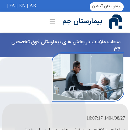
if (Model != null) {
|
FA
|
EN
|
AR
بیمارستان آنلاین
بیمارستان جم
ساعات ملاقات در بخش های بیمارستان فوق تخصصی
جم
1404/08/27 16:07:17