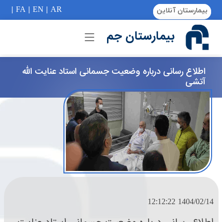
if (Model != null) {
|
FA
|
EN
|
AR
بیمارستان آنلاین
بیمارستان جم
اطلاع رسانی درباره وضعیت جسمانی استاد عنایت الله
آتشی
1404/02/14 12:12:22