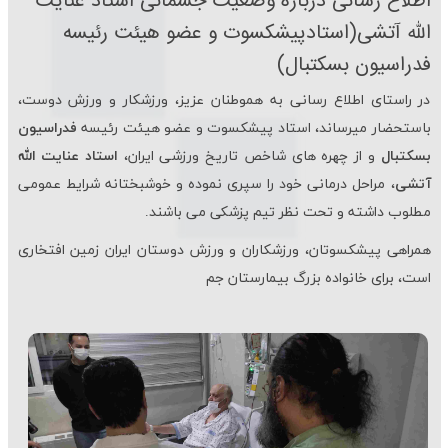
اطلاع رسانی درباره وضعیت جسمانی استاد عنایت
الله آتشی(استادپیشكسوت و عضو هیئت رئیسه
فدراسیون بسكتبال)
در راستای اطلاع رسانی به هموطنان عزیز، ورزشكار و ورزش دوست،
باستحضار میرساند، استاد پیشكسوت و عضو هیئت رئیسه
فدراسیون
بسكتبال
و از چهره های شاخص تاریخ ورزشی ایران،
استاد عنایت الله
آتشی
، مراحل درمانی خود را سپری نموده و خوشبختانه شرایط عمومی
مطلوب داشته و تحت نظر تیم پزشكی می باشند.
همراهی پیشكسوتان، ورزشكاران و ورزش دوستان ایران زمین افتخاری
است، برای خانواده بزرگ بیمارستان جم