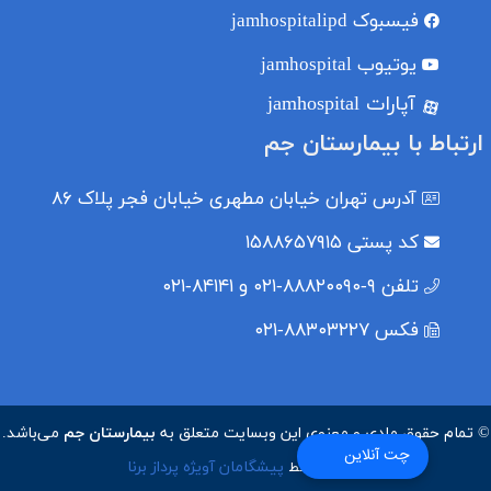
فیسبوک
jamhospitalipd
یوتیوب
jamhospital
آپارات jamhospital
ارتباط با بیمارستان جم
آدرس
تهران خیابان مطهری خیابان فجر پلاک ۸۶
کد پستی
۱۵۸۸۶۵۷۹۱۵
تلفن
۹-۸۸۸۲۰۰۹۰-۰۲۱ و ۸۴۱۴۱-۰۲۱
فکس
۸۸۳۰۳۲۲۷-۰۲۱
© تمام حقوق مادی و معنوی این وبسایت متعلق به
بیمارستان جم
می‌باشد.
چت آنلاین
پیشگامان آویژه پرداز برنا
طراحی توسط