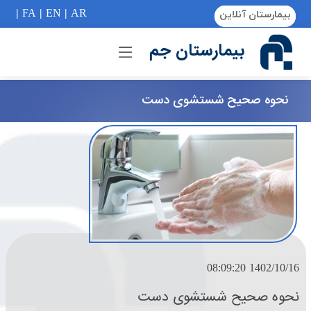
if (Model != null) {
|
FA
|
EN
|
AR
بیمارستان آنلاین
بیمارستان جم
نحوه صحیح شستشوی دست
1402/10/16 08:09:20
نحوه صحیح شستشوی دست