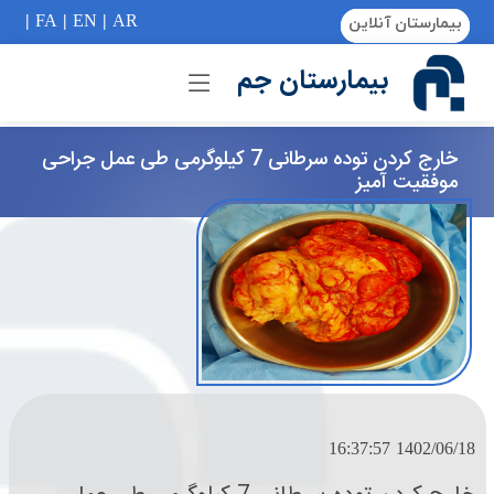
if (Model != null) {
|
FA
|
EN
|
AR
بیمارستان آنلاین
بیمارستان جم
خارج كردن توده سرطانی 7 كیلوگرمی طی عمل جراحی
موفقیت آمیز
1402/06/18 16:37:57