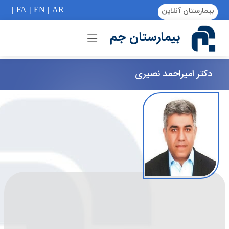
if (Model != null) {
|
FA
|
EN
|
AR
بیمارستان آنلاین
بیمارستان جم
دكتر اميراحمد نصيری