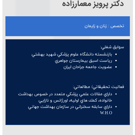
دکتر پرویز معمارزاده
تخصص : زنان و زایمان
سوابق شغلي:
بازنشسته دانشگاه علوم پزشكي شهيد بهشتي
رياست اسبق بيمارستان جواهري
عضويت جامعه جراحان ايران
فعاليت تحقيقاتي/ مطالعاتي:
داراي مقالات علمي پزشكي متعدد در خصوص بهداشت
خانواده، كمك هاي اوليه، اورژانس و نازايي
داراي سابقه سخنراني در سازمان بهداشت جهاني
W.H.O