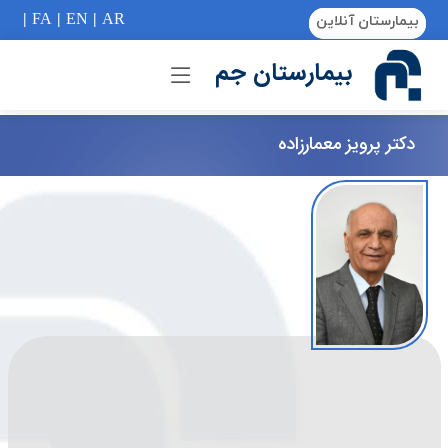
if (Model != null) {
|
FA
|
EN
|
AR
بیمارستان آنلاین
بیمارستان جم
دکتر پرویز معمارزاده