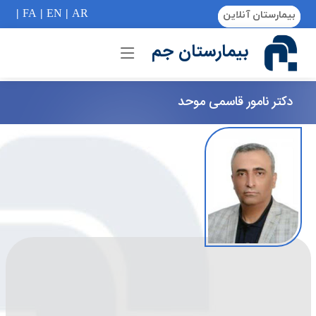
if (Model != null) {
|
FA
|
EN
|
AR
بیمارستان آنلاین
بیمارستان جم
دکتر نامور قاسمی موحد