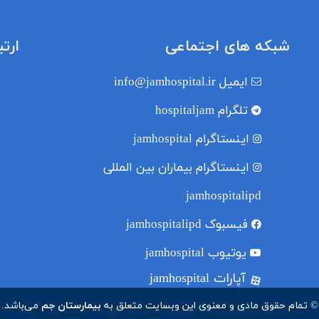
شبکه های اجتماعی
ارت
ایمیل
info@jamhospital.ir
تلگرام
hospitaljam
اینستاگرام
jamhospital
اینستاگرام بیماران بین المللی
jamhospitalipd
فیسبوک
jamhospitalipd
یوتیوب
jamhospital
آپارات jamhospital
© تمام حقوق مادی و معنوی این وبسایت متعلق به
بیمارستان جم
می‌باشد.