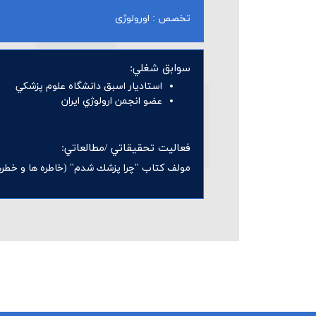
تخصص : اورولوژی
سوابق شغلي:
استاديار اسبق دانشگاه علوم پزشكي
عضو انجمن ارولوژي ايران
فعاليت تحقيقاتي /مطالعاتي:
مولف كتاب "چرا پزشك شدم" (خاطره ها و خطره