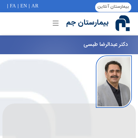
if (Model != null) {
|
FA
|
EN
|
AR
بیمارستان آنلاین
بیمارستان جم
دکتر عبدالرضا طبسی