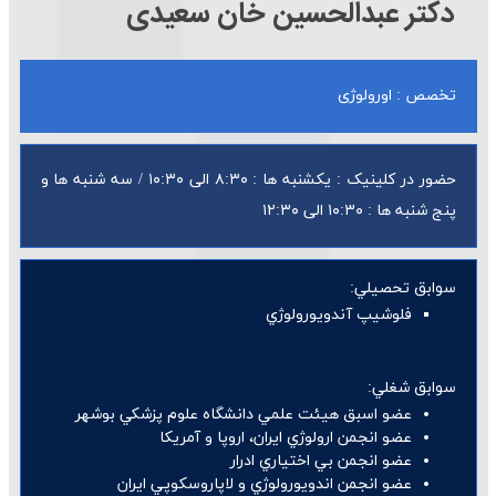
دکتر عبدالحسین خان سعیدی
تخصص : اورولوژی
حضور در کلینیک : یکشنبه ها : ۸:۳۰ الی ۱۰:۳۰ / سه شنبه ها و
پنج شنبه ها : ۱۰:۳۰ الی ۱۲:۳۰
سوابق تحصيلي:
فلوشيپ آندويورولوژي
سوابق شغلي:
عضو اسبق هيئت علمي دانشگاه علوم پزشكي بوشهر
عضو انجمن ارولوژي ايران، اروپا و آمريكا
عضو انجمن بي اختياري ادرار
عضو انجمن اندويورولوژي و لاپاروسكوپي ايران