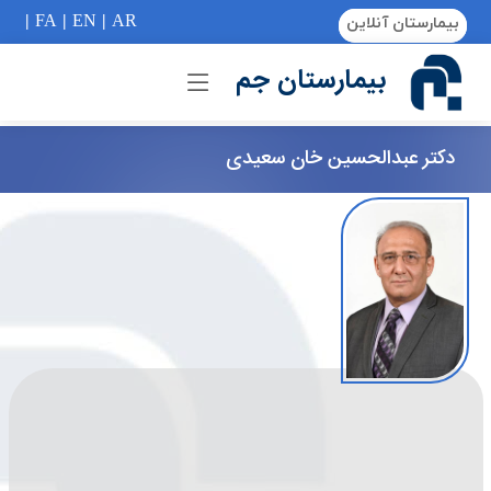
if (Model != null) {
|
FA
|
EN
|
AR
بیمارستان آنلاین
بیمارستان جم
دکتر عبدالحسین خان سعیدی