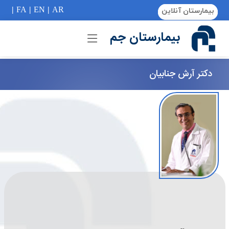
if (Model != null) {
|
FA
|
EN
|
AR
بیمارستان آنلاین
بیمارستان جم
دکتر آرش جنابیان