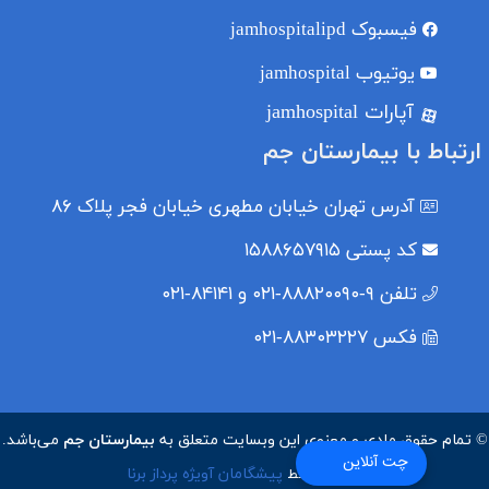
فیسبوک
jamhospitalipd
یوتیوب
jamhospital
آپارات jamhospital
ارتباط با بیمارستان جم
آدرس
تهران خیابان مطهری خیابان فجر پلاک ۸۶
کد پستی
۱۵۸۸۶۵۷۹۱۵
تلفن
۹-۸۸۸۲۰۰۹۰-۰۲۱ و ۸۴۱۴۱-۰۲۱
فکس
۸۸۳۰۳۲۲۷-۰۲۱
© تمام حقوق مادی و معنوی این وبسایت متعلق به
بیمارستان جم
می‌باشد.
چت آنلاین
پیشگامان آویژه پرداز برنا
طراحی توسط