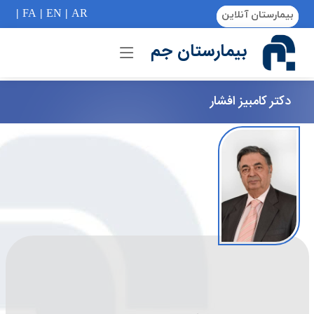
if (Model != null) {
|
FA
|
EN
|
AR
بیمارستان آنلاین
بیمارستان جم
دكتر کامبیز افشار